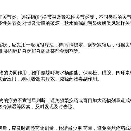
节炎、远端指(趾)关节炎及致残性关节炎等，不同类型的关节
残性关节炎 对骨及滑膜的破坏，秋水仙碱能明显缓解类风湿样关
，应先用一般抗银疗法，待病 情稳定、病势减轻后，根据关
如非类固醇抗炎药消炎痛及某些金制剂等。
的协同作用，如甲氨蝶呤与水杨酸盐、保泰松、磺胺、四环素或
联合应用，则可增强 其疗效、减轻药物毒副作用。
的疗效不宜过早判断，避免频繁换药或盲目加大药物剂量造成机
寒冷潮湿等因素，及时发现及时去除。
，应及时调整药物剂量，逐渐减少用 药量，避免突然停药或