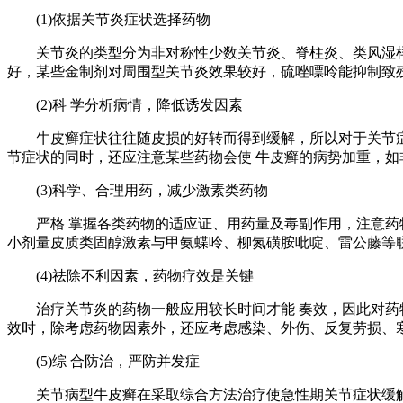
(1)依据关节炎症状选择药物
关节炎的类型分为非对称性少数关节炎、脊柱炎、类风湿样关
好，某些金制剂对周围型关节炎效果较好，硫唑嘌呤能抑制致
(2)科 学分析病情，降低诱发因素
牛皮癣症状往往随皮损的好转而得到缓解，所以对于关节症状
节症状的同时，还应注意某些药物会使 牛皮癣的病势加重，
(3)科学、合理用药，减少激素类药物
严格 掌握各类药物的适应证、用药量及毒副作用，注意药物
小剂量皮质类固醇激素与甲氨蝶呤、柳氮磺胺吡啶、雷公藤等
(4)祛除不利因素，药物疗效是关键
治疗关节炎的药物一般应用较长时间才能 奏效，因此对药物
效时，除考虑药物因素外，还应考虑感染、外伤、反复劳损、
(5)综 合防治，严防并发症
关节病型牛皮癣在采取综合方法治疗使急性期关节症状缓解后