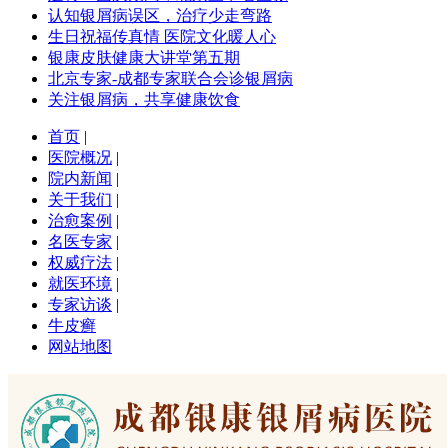
认知银屑病误区，治疗少走弯路
生日祝福传真情 医院文化暖人心
银康皮肤健康大讲堂第五期
北京专家-成都专家联合会诊银屑病
关注银屑病，共享健康饮食
首页
|
医院概况
|
院内新闻
|
关于我们
|
治愈案例
|
名医专家
|
权威疗法
|
就医环境
|
专家访谈
|
牛皮癣
网站地图