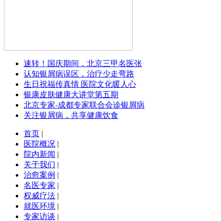
速转！国庆期间，北京三甲名医张
认知银屑病误区，治疗少走弯路
生日祝福传真情 医院文化暖人心
银康皮肤健康大讲堂第五期
北京专家-成都专家联合会诊银屑病
关注银屑病，共享健康饮食
首页
|
医院概况
|
院内新闻
|
关于我们
|
治愈案例
|
名医专家
|
权威疗法
|
就医环境
|
专家访谈
|