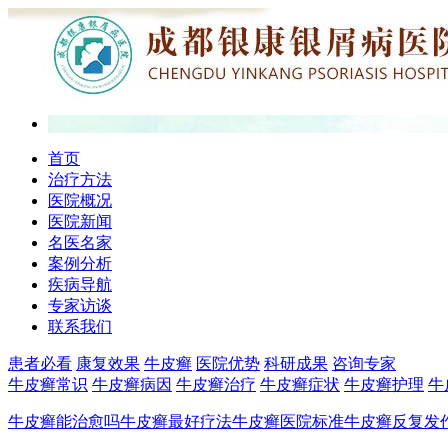
首页
治疗方法
医院概况
医院新闻
名医名家
案例分析
疾病导航
专家访谈
联系我们
患者必看
康复效果
牛皮癣
医院优势
科研成果
咨询专家
牛皮癣常识
牛皮癣病因
牛皮癣治疗
牛皮癣症状
牛皮癣护理
牛
牛皮癣能治愈吗
牛皮癣最好疗法
牛皮癣医院标准
牛皮癣反复发